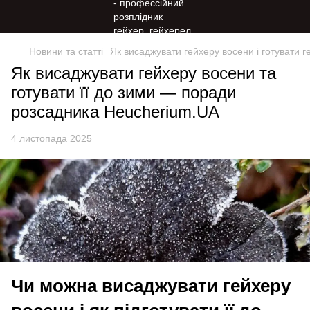
Новини та статті
Як висаджувати гейхеру восени і готувати 
Як висаджувати гейхеру восени та
готувати її до зими — поради
розсадника Heucherium.UA
4 листопада 2025
Чи можна висаджувати гейхеру