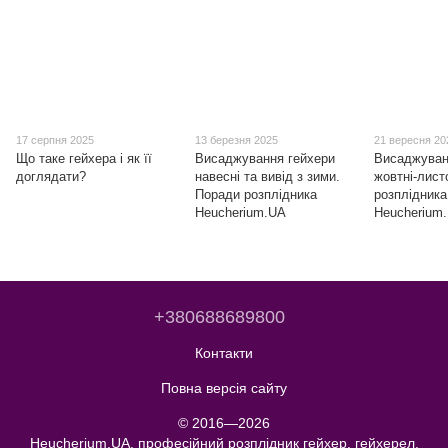
17 серпня 2025
13 березня 2025
21 вересня 20
Що таке гейхера і як її
Висаджування гейхери
Висаджуван
доглядати?
навесні та вивід з зими.
жовтні-лист
Поради розплідника
розплідника
Heucherium.UA
Heucherium
+380688689800
Контакти
Повна версія сайту
© 2016—2026
Heucherium.UA, професійний розплідник гейхер, гейхерел,