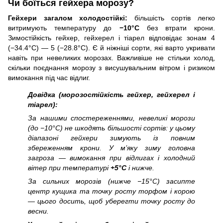
Чи боїться гейхера морозу?
Гейхери загалом холодостійкі:
більшість сортів легко
витримують температуру до
−10°C
без втрати крони.
Зимостійкість гейхер, гейхерел і тіарел відповідає зонам 4
(−34.4°C) — 5 (−28.8°C). Є й ніжніші сорти, які варто укривати
навіть при невеликих морозах. Важливіше не стільки холод,
скільки поєднання морозу з висушувальним вітром і ризиком
вимокання під час відлиг.
Довідка (морозостійкість гейхер, гейхерел і
тіарел):
За нашими спостереженнями, невеликі морози
(до −10°C) не шкодять більшості сортів: у цьому
діапазоні гейхери зимують із повним
збереженням крони. У м’яку зиму головна
загроза — вимокання при відлигах і холодний
вітер при температурі
+5°C
і нижче.
За сильних морозів (нижче −15°C) засипте
центр кущика та точку росту торфом і корою
— цього досить, щоб уберегти точку росту до
весни.