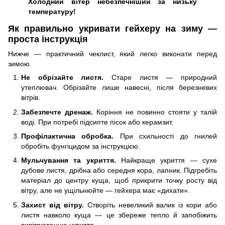
Холодний вітер небезпечніший за низьку
температуру!
Як правильно укривати гейхеру на зиму —
проста інструкція
Нижче — практичний чеклист, який легко виконати перед
зимою.
Не обрізайте листя.
Старе листя — природний
утеплювач. Обрізайте лише навесні, після березневих
вітрів.
Забезпечте дренаж.
Коріння не повинно стояти у талій
воді. При потребі підсипте пісок або керамзит.
Профілактична обробка.
При схильності до гнилей
обробіть фунгіцидом за інструкцією.
Мульчування та укриття.
Найкраще укриття — сухе
дубове листя, дрібна або середня кора, лапник. Підгребіть
матеріал до центру куща, щоб прикрити точку росту від
вітру, але не ущільнюйте — гейхера має «дихати».
Захист від вітру.
Створіть невеликий валик із кори або
листя навколо куща — це збереже тепло й запобіжить
вивітрюванню укриття.