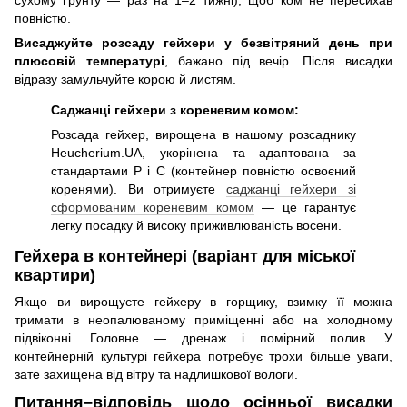
повністю.
Висаджуйте розсаду гейхери у безвітряний день при
плюсовій температурі
, бажано під вечір. Після висадки
відразу замульчуйте корою й листям.
Саджанці гейхери з кореневим комом:
Розсада гейхер, вирощена в нашому розсаднику
Heucherium.UA, укорінена та адаптована за
стандартами P і C (контейнер повністю освоєний
коренями). Ви отримуєте
саджанці гейхери зі
сформованим кореневим комом
— це гарантує
легку посадку й високу приживлюваність восени.
Гейхера в контейнері (варіант для міської
квартири)
Якщо ви вирощуєте гейхеру в горщику, взимку її можна
тримати в неопалюваному приміщенні або на холодному
підвіконні. Головне — дренаж і помірний полив. У
контейнерній культурі гейхера потребує трохи більше уваги,
зате захищена від вітру та надлишкової вологи.
Питання–відповідь щодо осінньої висадки