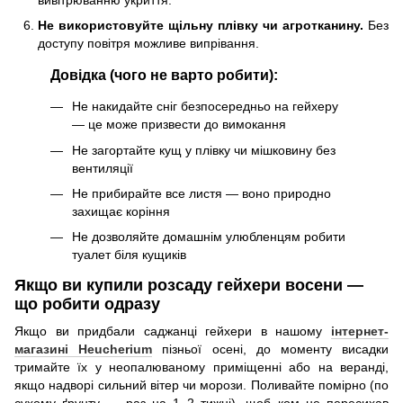
Не використовуйте щільну плівку чи агротканину.
Без
доступу повітря можливе випрівання.
Довідка (чого не варто робити):
Не накидайте сніг безпосередньо на гейхеру
— це може призвести до вимокання
Не загортайте кущ у плівку чи мішковину без
вентиляції
Не прибирайте все листя — воно природно
захищає коріння
Не дозволяйте домашнім улюбленцям робити
туалет біля кущиків
Якщо ви купили розсаду гейхери восени —
що робити одразу
Якщо ви придбали саджанці гейхери в нашому
інтернет-
магазині Heucherium
пізньої осені, до моменту висадки
тримайте їх у неопалюваному приміщенні або на веранді,
якщо надворі сильний вітер чи морози. Поливайте помірно (по
сухому ґрунту — раз на 1–2 тижні), щоб ком не пересихав