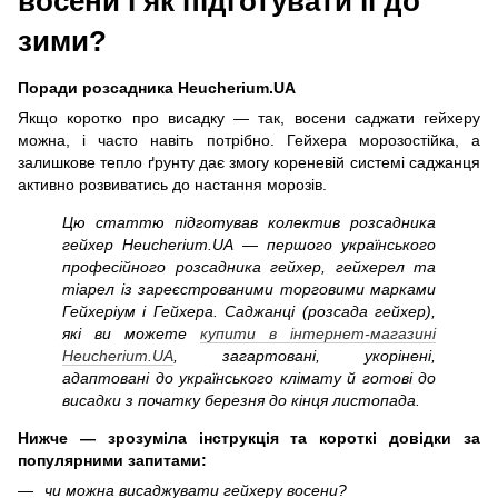
восени і як підготувати її до
зими?
Поради розсадника Heucherium.UA
Якщо коротко про висадку — так, восени саджати гейхеру
можна, і часто навіть потрібно. Гейхера морозостійка, а
залишкове тепло ґрунту дає змогу кореневій системі саджанця
активно розвиватись до настання морозів.
Цю статтю підготував колектив розсадника
гейхер Heucherium.UA — першого українського
професійного розсадника гейхер, гейхерел та
тіарел із зареєстрованими торговими марками
Гейхеріум і Гейхера. Саджанці (розсада гейхер),
які ви можете
купити в інтернет-магазині
Heucherium.UA
, загартовані, укорінені,
адаптовані до українського клімату й готові до
висадки з початку березня до кінця листопада.
Нижче — зрозуміла інструкція та короткі довідки за
популярними запитами:
чи можна висаджувати гейхеру восени?