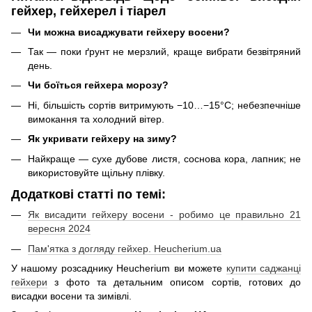
гейхер, гейхерел і тіарел
Чи можна висаджувати гейхеру восени?
Так — поки ґрунт не мерзлий, краще вибрати безвітряний
день.
Чи боїться гейхера морозу?
Ні, більшість сортів витримують −10…−15°C; небезпечніше
вимокання та холодний вітер.
Як укривати гейхеру на зиму?
Найкраще — сухе дубове листя, соснова кора, лапник; не
використовуйте щільну плівку.
Додаткові статті по темі:
Як висадити гейхеру восени - робимо це правильно 21
вересня 2024
Пам'ятка з догляду гейхер. Heucherium.ua
У нашому розсаднику Heucherium ви можете
купити саджанці
гейхери
з фото та детальним описом сортів, готових до
висадки восени та зимівлі.