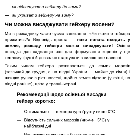
як підготувати гейхеру до зими?
як укривати гейхеру на зиму?
Чи можна висаджувати гейхеру восени?
Ми в розсаднику часто чуємо запитання: «Чи встигне гейхера
прижитись?» Відповідь проста —
поки лопата входить у
землю, розсаду гейхери можна висаджувати!
Осіння
посадка дає саджанцю час для формування коренів у ще
теплому ґрунті й дозволяє стартувати з силою вже навесні.
Таким чином гейхера розвивається до самих морозів
(зазвичай до грудня, а на півдні України — майже до січня) і
швидко рушає в ріст навесні, щойно земля відтане (у квітні, на
півдні раніше), цвіте у травні–червні.
Рекомендації щодо осінньої висадки
гейхер коротко:
Оптимально — температура ґрунту вище 0°C
Відсутність сильних морозів (нижче −5°C) у
найближчі дні
Висаджувати ввечері у безвітряну погоду