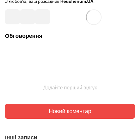
З любов’ю, ваш розсадник
Heucherium.UA
.
Обговорення
Додайте перший відгук
Новий коментар
Інші записи