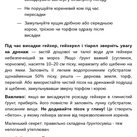
Не порушуйте кореневий ком під час
пересадки
Замульчуйте кущик дрібною або середньою
корою, тріскою чи торфом одразу після
висадки
Під час висадки гейхер, гейхерел і тіарел зверніть увагу
на дренаж
— застій дощової чи талої води для гейхери
небезпечніший за мороз. Якщо ґрунт важкий (суглинок,
чорнозем), насипте 10–20 см піску, керамзиту або щебеню на
дно ямки. Заповніть її легким водопроникним субстратом:
щонайменше 50% піску, решта — дернова земля, торф,
перегній. Або використайте чистий пісок на дренажній подушці
зі щебеню, замульчувавши зверху торфом і корою.
Важливо:
якщо ви висаджуєте розсаду гейхери в глинистий
ґрунт, приберіть його повністю й заповніть лунку субстратом,
описаним вище.
Не додавайте пісок у глину!
Це створить
«бетон», у якому гейхера загине від перезволоження коренів.
Маленький секрет: правильно складена ґрунтосуміш - теж
непоганий утеплювач.