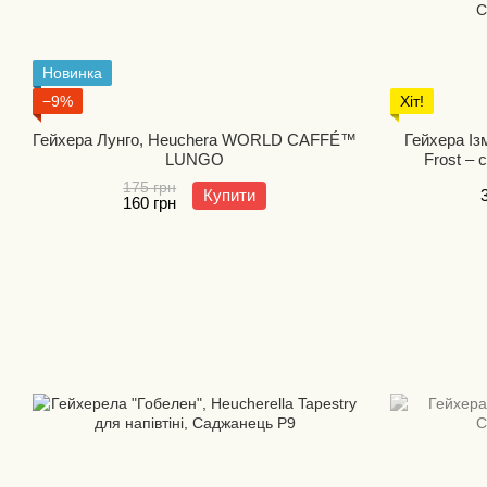
Новинка
−9%
Хіт!
Гейхера Лунго, Heuchera WORLD CAFFÉ™
Гейхера Ізм
LUNGO
Frost – 
сонцесті
175 грн
Купити
багаторі
160 грн