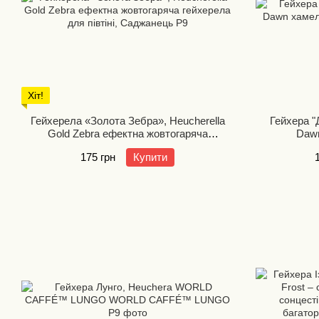
Хіт!
Гейхерела «Золота Зебра», Heucherella
Гейхера "
Gold Zebra ефектна жовтогаряча
Dawn
гейхерела для півтіні
175 грн
Купити