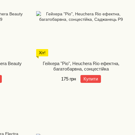
Хіт!
era Beauty
Гейхера "Ріо", Heuchera Rio ефектна,
багатобарвна, сонцестійка
175 грн
Купити