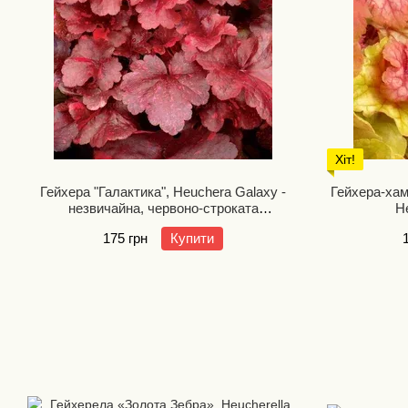
Хіт!
Гейхера "Галактика", Heuchera Galaxy -
Гейхера-хам
незвичайна, червоно-строката
H
сонцетривка
175 грн
Купити