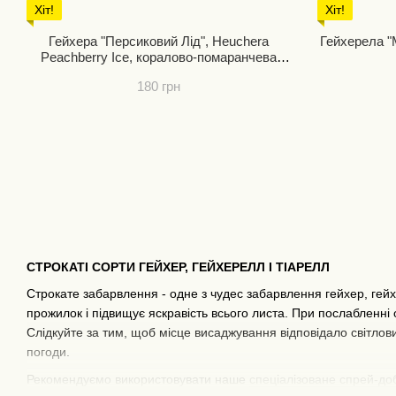
Хіт!
Хіт!
Гейхера "Персиковий Лід", Heuchera
Гейхерела "Мохіто", Heucherella Mojito для
Peachberry Ice, коралово-помаранчева
сонцетривка
180 грн
СТРОКАТІ СОРТИ ГЕЙХЕР, ГЕЙХЕРЕЛЛ І ТІАРЕЛЛ
Строкате забарвлення - одне з чудес забарвлення гейхер, гейх
прожилок і підвищує яскравість всього листа. При послабленні
Слідкуйте за тим, щоб місце висаджування відповідало світлови
погоди.
Рекомендуємо використовувати наше
спеціалізоване спрей-до