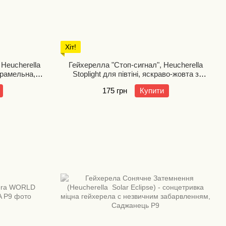
Хіт!
Heucherella
Гейхерелла "Стоп-сигнал", Heucherella
арамельна,
Stoplight для півтіні, яскраво-жовта з
ата
червоною серединкою листа,
175 грн
Купити