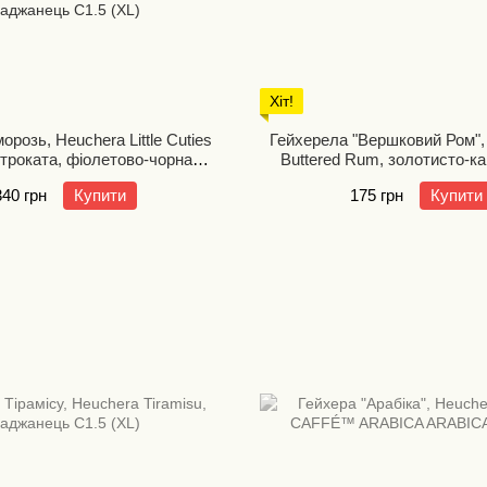
Хіт!
орозь, Heuchera Little Cuties
Гейхерела "Вершковий Ром", 
строката, фіолетово-чорна
Buttered Rum, золотисто-к
йка гейхера, невибагливий
сонцетривка, строк
340 грн
Купити
175 грн
Купити
чник для сонця та півтіні.