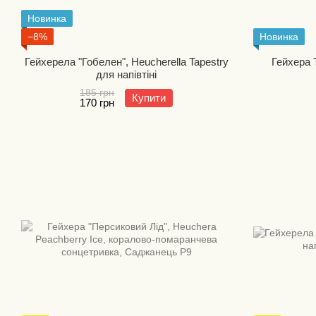
Новинка
−8%
Новинка
Гейхерела "Гобелен", Heucherella Tapestry
Гейхера 
для напівтіні
185 грн
Купити
170 грн