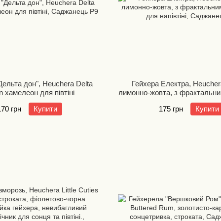
Дельта дон", Heuchera Delta
Гейхера Електра, Heuchera
 хамелеон для півтіні
лимонно-жовта, з фрактальн
для напівтіні
170 грн
Купити
175 грн
Купити