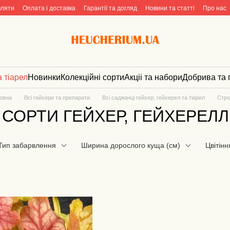
вляти
Оплата і доставка
Гарантії та догляд
Новини та статті
Про нас
а тіарел
Новинки
Колекційні сорти
Акціі та набори
Добрива та 
овна
Всі гейхери та препарати
Всі саджанці гейхер, гейхерел та тіарел
Стро
 СОРТИ ГЕЙХЕР, ГЕЙХЕРЕЛЛ 
Тип забарвлення
Ширина дорослого куща (см)
Цвітінн