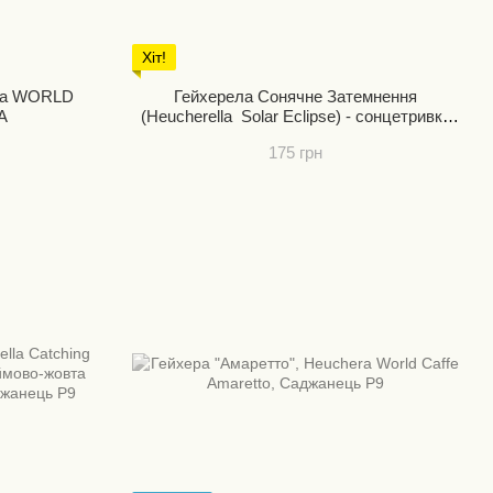
Хіт!
era WORLD
Гейхерела Сонячне Затемнення
A
(Heucherella Solar Eclipse) - сонцетривка
міцна гейхерела с незвичним
175 грн
забарвленням