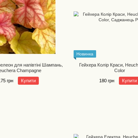
Новинка
елеон для напівтіні Шампань,
Гейхера Колір Краси, Heuch
euchera Champagne
Color
175 грн
Купити
180 грн
Купити