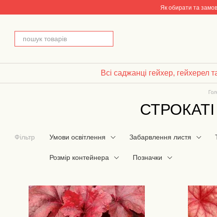
Перейти до основного контенту
Як обирати та замо
Всі саджанці гейхер, гейхерел т
Гол
СТРОКАТІ
Фільтр
Умови освітлення
Забарвлення листя
Розмір контейнера
Позначки