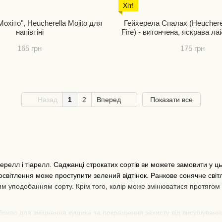
Хіт!
Гейхерела Спалах (Heucherel
напівтіні
Fire) - витончена, яскрава л
гейхерела для напівт
165 грн
175 грн
Назад
1
2
Вперед
Показати все
ерелл і тіарелл. Саджанці строкатих сортів ви можете замовити у ць
 освітлення може проступити зелений відтінок. Ранкове сонячне сві
м уподобанням сорту. Крім того, колір може змінюватися протягом с
бриво
для зміцнення кущика та покращення захисту від висушуван