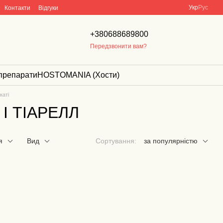
Укр
Рус
Контакти
Відгуки
+380688689800
Передзвонити вам?
препарати
HOSTOMANIA (Хости)
каті
І ТІАРЕЛЛ
я
Вид
Сортування:
за популярністю