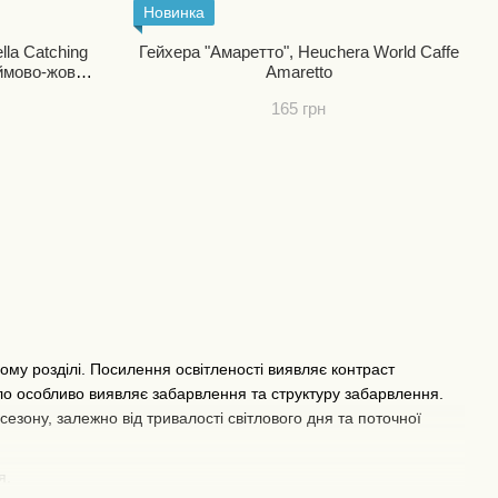
Новинка
la Catching
Гейхера "Амаретто", Heuchera World Caffe
аймово-жовта
Amaretto
іні
165 грн
ому розділі. Посилення освітленості виявляє контраст
тло особливо виявляє забарвлення та структуру забарвлення.
езону, залежно від тривалості світлового дня та поточної
ня.