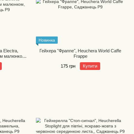
Новинка
 Electra,
Гейхера "Фраппе", Heuchera World Caffe
им малюнком,
Frappe
175 грн
Купити