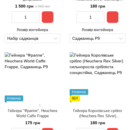
срібляста для півтіні
1 500 грн
180 грн
1 965 грн
Розмір контейнера
Розмір контейнера
Набір саджанців
Саджанець Р9
Новинка
Новинка
Хіт!
1
Гейхера "Фраппе", Heuchera
Гейхера Королівське срібло
World Caffe Frappe
(Heuchera Rex Silver)
сильноросла срібляста
175 грн
180 грн
сонцестійка