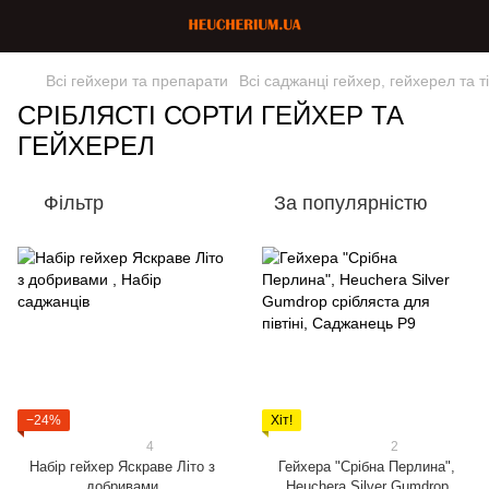
Всі гейхери та препарати
Всі саджанці гейхер, гейхерел та т
СРІБЛЯСТІ СОРТИ ГЕЙХЕР ТА
ГЕЙХЕРЕЛ
Фільтр
За популярністю
−24%
Хіт!
4
2
Набір гейхер Яскраве Літо з
Гейхера "Срібна Перлина",
добривами
Heuchera Silver Gumdrop