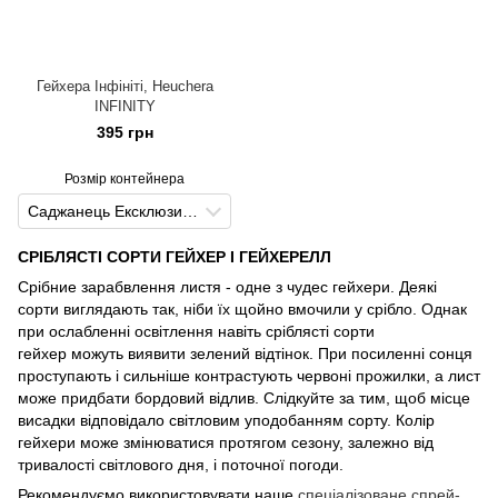
Гейхера Інфініті, Heuchera
INFINITY
395 грн
Розмір контейнера
Саджанець Ексклюзив (EXL)
СРІБЛЯСТІ СОРТИ ГЕЙХЕР І ГЕЙХЕРЕЛЛ
Срібние зарабвлення листя - одне з чудес гейхери. Деякі
сорти виглядають так, ніби їх щойно вмочили у срібло. Однак
при ослабленні освітлення навіть сріблясті сорти
гейхер можуть виявити зелений відтінок. При посиленні сонця
проступають і сильніше контрастують червоні прожилки, а лист
може придбати бордовий відлив. Слідкуйте за тим, щоб місце
висадки відповідало світловим уподобанням сорту. Колір
гейхери може змінюватися протягом сезону, залежно від
тривалості світлового дня, і поточної погоди.
Рекомендуємо використовувати наше
спеціалізоване спрей-