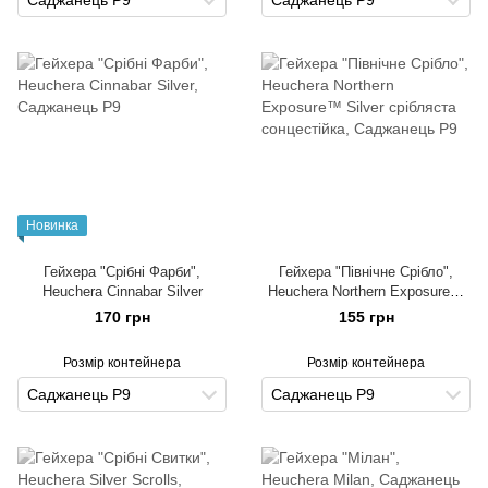
Новинка
Гейхера "Срібні Фарби",
Гейхера "Північне Срібло",
Heuchera Cinnabar Silver
Heuchera Northern Exposure™
Silver срібляста сонцестійка
170 грн
155 грн
Розмір контейнера
Розмір контейнера
Саджанець Р9
Саджанець Р9