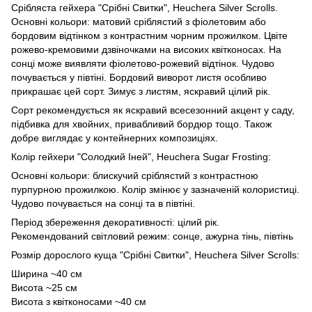
Срібляста гейхера "Срібні Свитки", Heuchera Silver Scrolls.
Основні кольори: матовий сріблястий з фіолетовим або
бордовим відтінком з контрастним чорним прожилком. Цвіте
рожево-кремовими дзвіночками на високих квітконосах. На
сонці може виявляти фіолетово-рожевий відтінок. Чудово
почувається у півтіні. Бордовий виворот листя особливо
прикрашає цей сорт. Зимує з листям, яскравий цілий рік.
Сорт рекомендується як яскравий всесезонний акцент у саду,
підбивка для хвойних, привабливий бордюр тощо. Також
добре виглядає у контейнерних композиціях.
Колір гейхери "Солодкий Іней", Heuchera Sugar Frosting:
Основні кольори: блискучий сріблястий з контрастною
пурпурною прожилкою. Колір змінює у зазначеній колористиці.
Чудово почувається на сонці та в півтіні.
Період збереження декоративності: цілий рік.
Рекомендований світловий режим: сонце, ажурна тінь, півтінь
Розмір дорослого куща "Срібні Свитки", Heuchera Silver Scrolls:
Ширина ~40 см
Висота ~25 см
Висота з квітконосами ~40 см