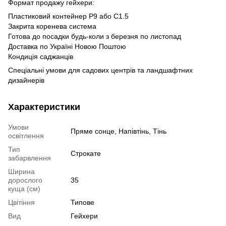
Формат продажу гейхери:
Пластиковий контейнер P9 або C1.5
Закрита коренева система
Готова до посадки будь-коли з березня по листопад
Доставка по Україні Новою Поштою
Кондиція саджанців
Спеціальні умови для садових центрів та ландшафтних
дизайнерів
Характеристики
Умови
Пряме сонце, Напівтінь, Тінь
освітлення
Тип
Строкате
забарвлення
Ширина
дорослого
35
куща (см)
Цвітіння
Типове
Вид
Гейхери