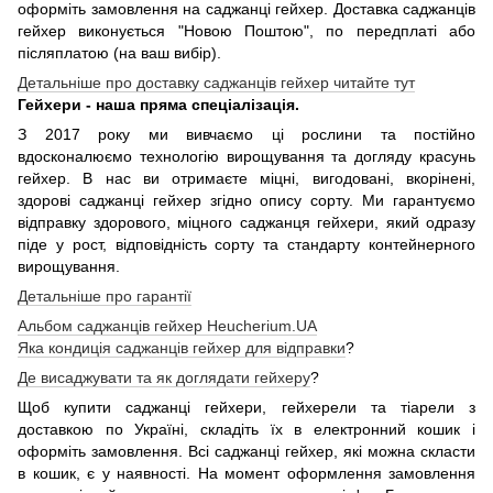
оформіть замовлення на саджанці гейхер. Доставка саджанців
гейхер виконується "Новою Поштою", по передплаті або
післяплатою (на ваш вибір).
Детальніше про доставку саджанців гейхер читайте тут
Гейхери - наша пряма спеціалізація.
З 2017 року ми вивчаємо ці рослини та постійно
вдосконалюємо технологію вирощування та догляду красунь
гейхер. В нас ви отримаєте міцні, вигодовані, вкорінені,
здорові саджанці гейхер згідно опису сорту. Ми гарантуємо
відправку здорового, міцного саджанця гейхери, який одразу
піде у рост, відповідність сорту та стандарту контейнерного
вирощування.
Детальніше про гарантії
Альбом саджанців гейхер Heucherium.UA
Яка кондиція саджанців гейхер для відправки
?
Де висаджувати та як доглядати гейхеру
?
Щоб купити саджанці гейхери, гейхерели та тіарели з
доставкою по Україні, складіть їх в електронний кошик і
оформіть замовлення. Всі саджанці гейхер, які можна скласти
в кошик, є у наявності. На момент оформлення замовлення