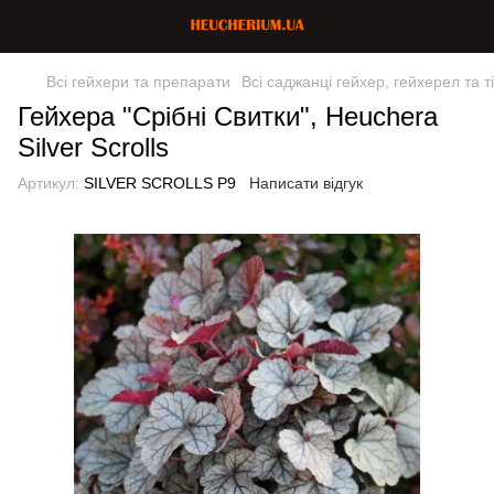
Всі гейхери та препарати
Всі саджанці гейхер, гейхерел та т
Гейхера "Срібні Свитки", Heuchera
Silver Scrolls
Артикул:
SILVER SCROLLS P9
Написати відгук