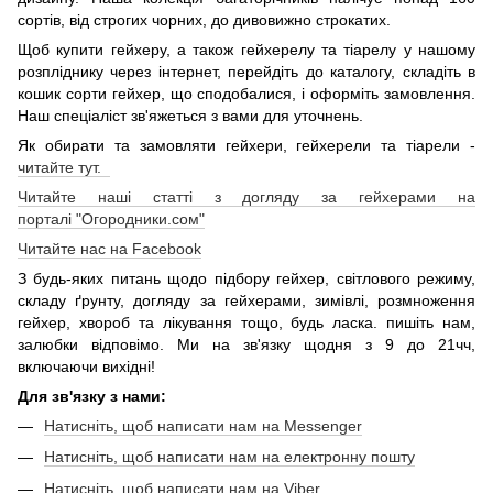
сортів, від строгих чорних, до дивовижно строкатих.
Щоб купити гейхеру, а також гейхерелу та тіарелу у нашому
розпліднику через інтернет, перейдіть до каталогу, складіть в
кошик сорти гейхер, що сподобалися, і оформіть замовлення.
Наш спеціаліст зв'яжеться з вами для уточнень.
Як обирати та замовляти гейхери, гейхерели та тіарели -
читайте тут.
Читайте наші статті з догляду за гейхерами на
порталі "Огородники.сом"
Читайте нас на Facebook
З будь-яких питань щодо підбору гейхер, світлового режиму,
складу ґрунту, догляду за гейхерами, зимівлі, розмноження
гейхер, хвороб та лікування тощо, будь ласка. пишіть нам,
залюбки відповімо. Ми на зв'язку щодня з 9 до 21чч,
включаючи вихідні!
Для зв'язку з нами:
Натисніть, щоб написати нам на Messenger
Натисніть, щоб написати нам на електронну пошту
Натисніть, щоб написати нам на Viber