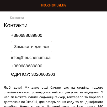
Контакти
Контакти
+380688689800
Замовити дзвінок
info@heucherium.ua
+380688689800
ЄДРПОУ: 3020603303
Любі друзі! Ми дуже раді бачити вас на сторінці нашого
спеціалізованого розплідника гейхер, дякуємо за відвідини! У
нас ви можете купити саджанці гейхер, гейхерелл та тіарелл з
доставкою по Україні, для оформлення саду та ландшафтного
дизайну. Наша колекція багаторічників налічує понад 160