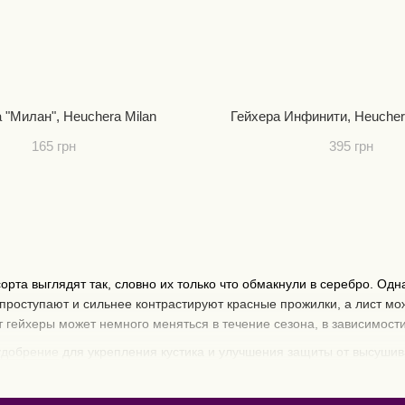
 "Милан", Heuchera Milan
Гейхера Инфинити, Heucher
165 грн
395 грн
сорта выглядят так, словно их только что обмакнули в серебро. О
 проступают и сильнее контрастируют красные прожилки, а лист мо
 гейхеры может немного меняться в течение сезона, в зависимости 
удобрение
для укрепления кустика и улучшения защиты от высуши