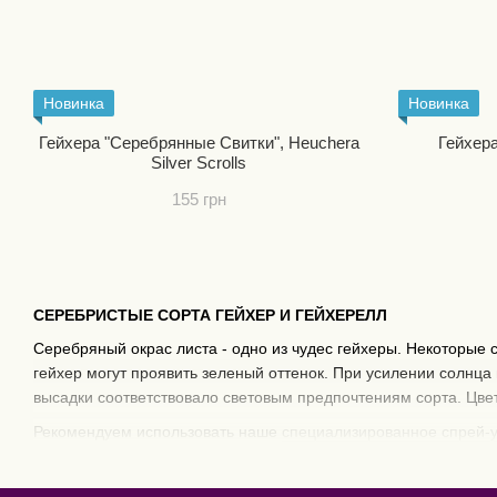
Новинка
Новинка
Гейхера "Серебрянные Свитки", Heuchera
Гейхера
Silver Scrolls
155 грн
СЕРЕБРИСТЫЕ СОРТА ГЕЙХЕР И ГЕЙХЕРЕЛЛ
Серебряный окрас листа - одно из чудес гейхеры. Некоторые 
гейхер могут проявить зеленый оттенок. При усилении солнца
высадки соответствовало световым предпочтениям сорта. Цвет
Рекомендуем использовать наше
специализированное спрей-