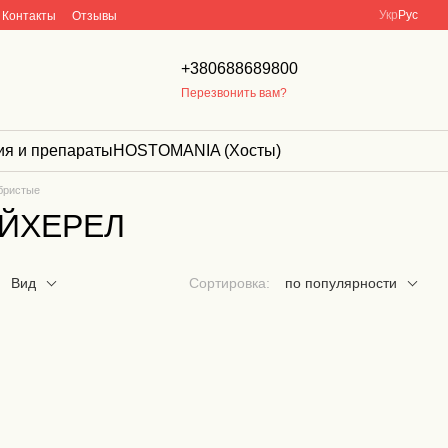
Укр
Рус
Контакты
Отзывы
+380688689800
Перезвонить вам?
ия и препараты
HOSTOMANIA (Хосты)
бристые
ЕЙХЕРЕЛ
Вид
Сортировка:
по популярности