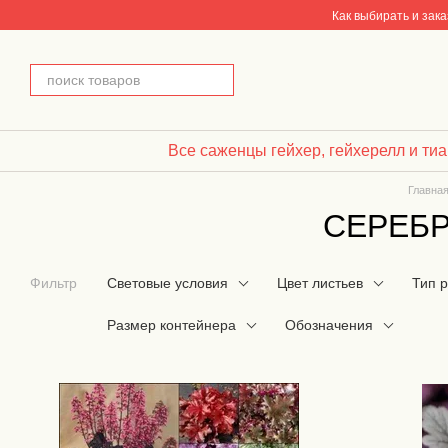
Перейти к основному контенту
Как выбирать и зак
Все саженцы гейхер, гейхерелл и ти
Главна
СЕРЕБР
Фильтр
Световые условия
Цвет листьев
Тип 
Размер контейнера
Обозначения