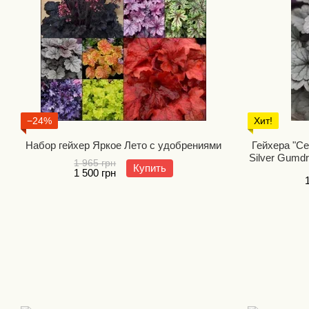
−24%
Хит!
Набор гейхер Яркое Лето с удобрениями
Гейхера "С
Silver Gumd
1 965 грн
Купить
1 500 грн