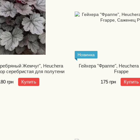
Новинка
еребряный Жемчуг", Heuchera
Гейхера "Фраппе", Heuchera 
rop серебристая для полутени
Frappe
180 грн
Купить
175 грн
Купить