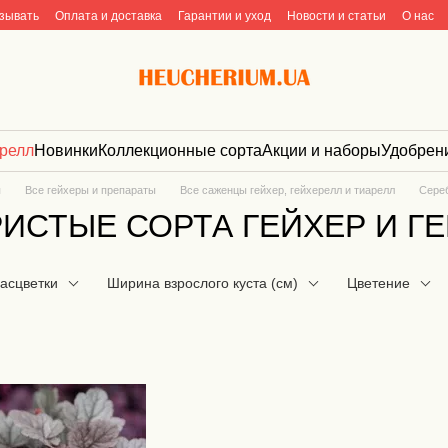
азывать
Оплата и доставка
Гарантии и уход
Новости и статьи
О нас
арелл
Новинки
Коллекционные сорта
Акции и наборы
Удобрен
я
Все гейхеры и препараты
Все саженцы гейхер, гейхерелл и тиарелл
Сере
ИСТЫЕ СОРТА ГЕЙХЕР И Г
расцветки
Ширина взрослого куста (см)
Цветение