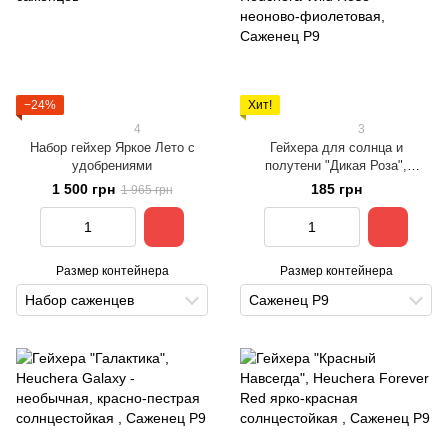
−24%
Хит!
4
3
Набор гейхер Яркое Лето с
Гейхера для солнца и
удобрениями
полутени "Дикая Роза",
Heuchera Wild Rose неоново-
1 500 грн
185 грн
1 965 грн
фиолетовая
Размер контейнера
Размер контейнера
Набор саженцев
Саженец Р9