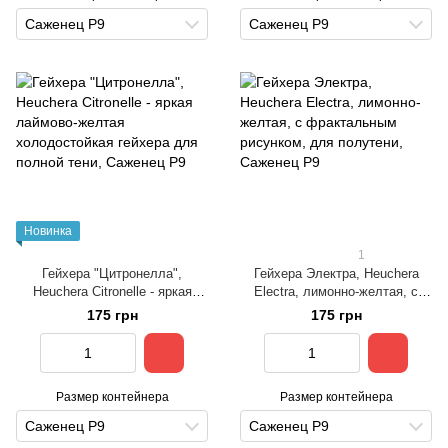
Саженец Р9
Саженец Р9
Новинка
1
Гейхера "Цитронелла",
Гейхера Электра, Heuchera
Heuchera Citronelle - яркая
Electra, лимонно-желтая, с
лаймово-желтая
фрактальным рисунком, для
175 грн
175 грн
холодостойкая гейхера для
полутени
полной тени
Размер контейнера
Размер контейнера
Саженец Р9
Саженец Р9