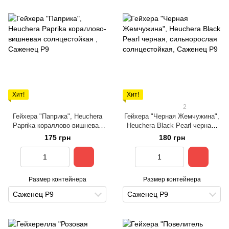
Хит!
Хит!
2
Гейхера "Паприка", Heuchera
Гейхера "Черная Жемчужина",
Paprika кораллово-вишневая
Heuchera Black Pearl черная,
солнцестойкая
сильнорослая солнцестойкая
175 грн
180 грн
Размер контейнера
Размер контейнера
Саженец Р9
Саженец Р9