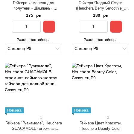
Гейхера-хамелеон для
Гейхера Ягодный Смузи
полутени «Шампань»,
(Heuchera Berry Smoothie_,
Heuchera Champagne
розово-пурпурная гейхера для
175 грн
180 грн
тени
Размер контейнера
Размер контейнера
Саженец Р9
Саженец Р9
Новинка
Новинка
1
2
Гейхера "Гуакамоле", Heuchera
Гейхера Цвет Красоты,
GUACAMOLE- огромная
Heuchera Beauty Color
лаймово-желтая гейхера для