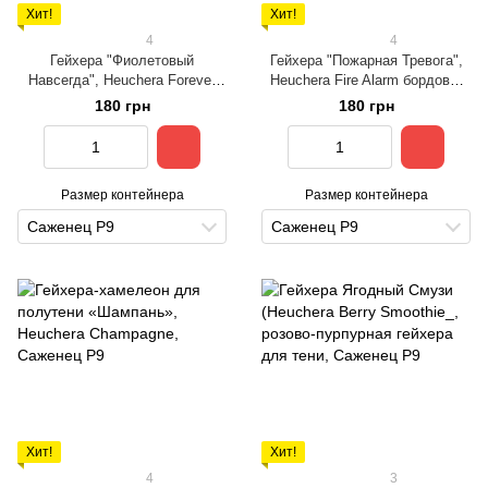
Хит!
Хит!
4
4
Гейхера "Фиолетовый
Гейхера "Пожарная Тревога",
Навсегда", Heuchera Forever
Heuchera Fire Alarm бордово-
Purple насыщенно-фиолетовая
алая солнцестойкая
180 грн
180 грн
солнцестойкая
Размер контейнера
Размер контейнера
Саженец Р9
Саженец Р9
Хит!
Хит!
4
3