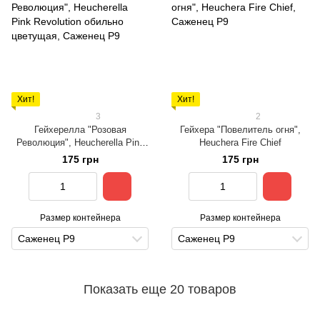
Хит!
Хит!
3
2
Гейхерелла "Розовая
Гейхера "Повелитель огня",
Революция", Heucherella Pink
Heuchera Fire Chief
Revolution обильно цветущая
175 грн
175 грн
Размер контейнера
Размер контейнера
Саженец Р9
Саженец Р9
Показать еще 20 товаров