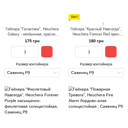
Хит!
6
Гейхера "Галактика", Heuchera
Гейхера "Красный Навсегда",
Galaxy - необычная, красно-
Heuchera Forever Red ярко-
пестрая солнцестойкая
красная солнцестойкая
175 грн
180 грн
Размер контейнера
Размер контейнера
Саженец Р9
Саженец Р9