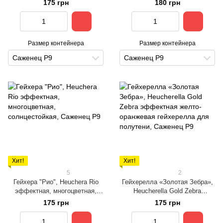
175 грн
180 грн
полной тени
Размер контейнера
Размер контейнера
Саженец Р9
Саженец Р9
Хит!
Хит!
5
2
Гейхера "Рио", Heuchera Rio
Гейхерелла «Золотая Зебра»,
эффектная, многоцветная,
Heucherella Gold Zebra
солнцестойкая
эффектная желто-оранжевая
175 грн
175 грн
гейхерелла для полутени