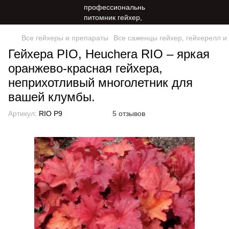
Все гейхеры и препараты
Все саженцы гейхер, гейхерелл и
Гейхера РІО, Heuchera RIO – яркая
оранжево-красная гейхера,
неприхотливый многолетник для
вашей клумбы.
Артикул:
RIO P9
5 отзывов