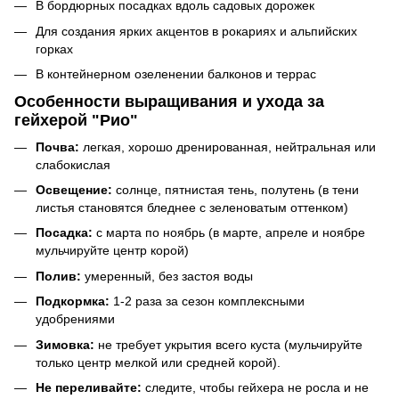
В бордюрных посадках вдоль садовых дорожек
Для создания ярких акцентов в рокариях и альпийских
горках
В контейнерном озеленении балконов и террас
Особенности выращивания и ухода за
гейхерой "
Рио
"
Почва:
легкая, хорошо дренированная, нейтральная или
слабокислая
Освещение:
солнце, пятнистая тень, полутень (в тени
листья становятся бледнее с зеленоватым оттенком)
Посадка:
с марта по ноябрь (в марте, апреле и ноябре
мульчируйте центр корой)
Полив:
умеренный, без застоя воды
Подкормка:
1-2 раза за сезон комплексными
удобрениями
Зимовка:
не требует укрытия всего куста (мульчируйте
только центр мелкой или средней корой).
Не переливайте:
следите, чтобы гейхера не росла и не