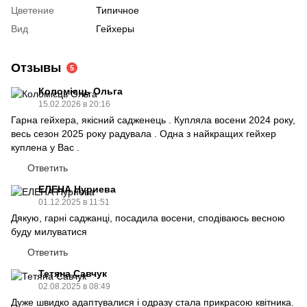
Цветение
Типичное
Вид
Гейхеры
Отзывы
5
Коломієць Ольга
15.02.2026 в 20:16
Гарна гейхера, якісний садженець . Купляла восени 2024 року,
весь сезон 2025 року радувала . Одна з найкращих гейхер
куплена у Вас .
Ответить
ЕЛЕНА Нуриева
01.12.2025 в 11:51
Дякую, гарні саджанці, посадила восени, сподіваюсь весною
буду милуватися
Ответить
Тетяна Савчук
02.08.2025 в 08:49
Дуже швидко адаптувалися і одразу стала прикрасою квітника.