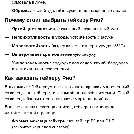
зимовала в луже.
Обрезка:
весной удаляйте сухие и поврежденные листья.
Почему стоит выбрать гейхеру
Рио
?
Яркий цвет листьев
, создающий разноцветный куст
Неприхотливость в уходе,
устойчивость к засухе
Морозостойкость
(выдерживает температуру до -28°C)
Выдерживает кратковременную засуху
Универсальность:
подходит для садов, клумб, бордюров
и контейнерного озеленения.
Как заказать гейхеру
Рио
?
В питомнике Гейхериум вы заказываете крепкий укорененный
саженец в контейнере, с закрытой корневой системой. Такой
саженец гейхеры готов к посадке с марта по ноябрь.
Больше о наших саженцах гейхер, гейхерелл и тиарелл
читайте на этой странице
.
Формат саженца гейхеры:
контейнер P9 или C1.5
(закрытая корневая система)