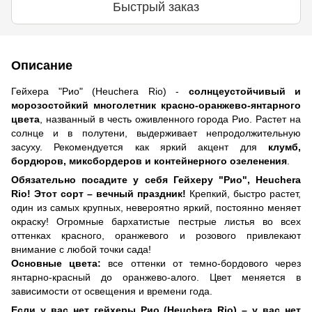
Быстрый заказ
Описание
Гейхера "Рио" (Heuchera Rio) -
солнцеустойчивый и
морозостойкий многолетник красно-оранжево-янтарного
цвета
, названный в честь оживленного города Рио. Растет на
солнце и в полутени, выдерживает непродолжительную
засуху. Рекомендуется как яркий акцент для
клумб,
бордюров, миксбордеров и контейнерного озеленения
.
Обязательно посадите у себя Гейхеру "Рио", Heuchera
Rio! Этот сорт – вечный праздник!
Крепкий, быстро растет,
один из самых крупных, невероятно яркий, постоянно меняет
окраску! Огромные бархатистые пестрые листья во всех
оттенках красного, оранжевого и розового привлекают
внимание с любой точки сада!
Основные цвета:
все оттенки от темно-бордового через
янтарно-красный до оранжево-алого. Цвет меняется в
зависимости от освещения и времени года.
Если у вас нет гейхеры Рио (Heuchera Rio) – у вас нет