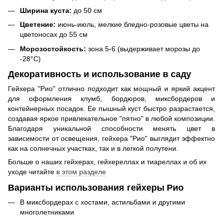
Ширина куста:
до 50 см
Цветение:
июнь-июль, мелкие бледно-розовые цветы на
цветоносах до 55 см
Морозостойкость:
зона 5-6 (выдерживает морозы до
-28°C)
Декоративность и использование в саду
Гейхера "Рио" отлично подходит как мощный и яркий акцент
для оформления клумб, бордюров, миксбордеров и
контейнерных посадок. Ее пышный куст быстро разрастается,
создавая яркое привлекательное "пятно" в любой композиции.
Благодаря уникальной способности менять цвет в
зависимости от освещения, гейхера "Рио" выглядит эффектно
как на солнечных участках, так и в легкой полутени.
Больше о наших гейхерах, гейхереллах и тиареллах и об их
уходе читайте
в этом разделе
Варианты использования гейхеры
Рио
В миксбордерах с хостами, астильбами и другими
многолетниками