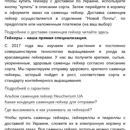
Чтобы купить гейхеру с доставкой по Украине, используйте
кнопку "купить" в описании сорта. Затем перейдите в корзину
и оформите заказ на саженцы гейхер. Доставка саженцев
гейхер осуществляется в отделение "Новой Почты", по
предоплате или наложенным платежом (на ваш выбор)
Подробнее о доставке саженцев гейхер читайте здесь
Гейхеры – наша прямая специализация.
С 2017 года мы изучаем эти растения и постоянно
совершенствуем технологию выращивания и ухода за
красавицами гейхерами. У нас вы получите крепкие, сытые,
укорененные, здоровые саженцы гейхер согласно описанию
сорта. Мы гарантируем отправку здорового, крепкого саженца
гейхеры, который пойдет в рост, соответствие сорта и
стандарту контейнерного выращивания.
Подробней о гарантиях
Альбом саженцев гейхер Heucherium.UA
Какая кондиция саженцев гейхер для отправки
?
Где высаживать и как ухаживать за гейхерой
?
Чтобы купить саженцы гейхеры, гейхереллы и тиареллы с
доставкой по Украине, сложите их в электронную корзину и
оформите заказ. Все саженцы гейхер, которые можно сложить