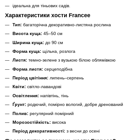
ідеальна для тіньових садів.
Характеристики хости Francee
Тип:
багаторічна декоративно-листяна рослина
Висота куща:
45–50 см
Ширина куща:
до 90 см
Форма куща:
щільна, розлога
Листя:
темно-зелене з вузькою білою облямівкою
Форма листя:
серцеподібна
Період цвітіння:
липень–серпень
Квіти:
світло-лавандові
Освітлення:
напівтінь, тінь
Ґрунт:
родючий, помірно вологий, добре дренований
Полив:
регулярний помірний
Морозостійкість:
висока
Період декоративності:
з весни до осені