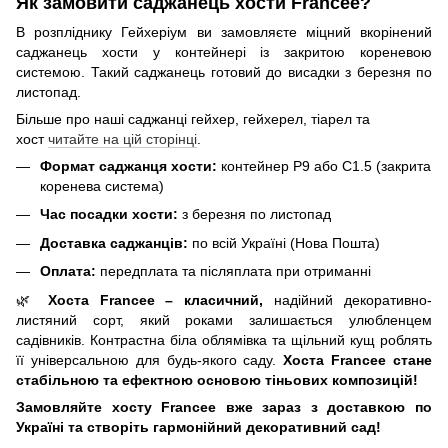
Як замовити саджанець хости Francee?
В розпліднику Гейхеріум ви замовляєте міцний вкорінений
саджанець хости у контейнері із закритою кореневою
системою. Такий саджанець готовий до висадки з березня по
листопад.
Більше про наші саджанці гейхер, гейхерел, тіарел та
хост
читайте на цій сторінці
.
Формат саджанця хости:
контейнер P9 або C1.5 (закрита
коренева система)
Час посадки хости:
з березня по листопад
Доставка саджанців:
по всій Україні (Нова Пошта)
Оплата:
передплата та післяплата при отриманні
🌿
Хоста Francee – класичний,
надійний декоративно-
листяний сорт, який роками залишається улюбленцем
садівників. Контрастна біла облямівка та щільний кущ роблять
її універсальною для будь-якого саду.
Хоста Francee стане
стабільною та ефектною основою тіньових композицій!
Замовляйте хосту Francee вже зараз з доставкою по
Україні та створіть гармонійний декоративний сад!