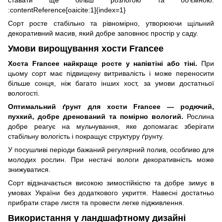
ставати ще більш розлогою та об’ємною.
:contentReference[oaicite:1]{index=1}
Сорт росте стабільно та рівномірно, утворюючи щільний
декоративний масив, який добре заповнює простір у саду.
Умови вирощування хости Francee
Хоста Francee найкраще росте у напівтіні або тіні.
При
цьому сорт має підвищену витривалість і може переносити
більше сонця, ніж багато інших хост, за умови достатньої
вологості.
Оптимальний ґрунт для хости Francee — родючий,
пухкий, добре дренований та помірно вологий.
Рослина
добре реагує на мульчування, яке допомагає зберігати
стабільну вологість і покращує структуру ґрунту.
У посушливі періоди бажаний регулярний полив, особливо для
молодих рослин. При нестачі вологи декоративність може
знижуватися.
Сорт відзначається високою зимостійкістю та добре зимує в
умовах України без додаткового укриття. Навесні достатньо
прибрати старе листя та провести легке підживлення.
Використання у ландшафтному дизайні