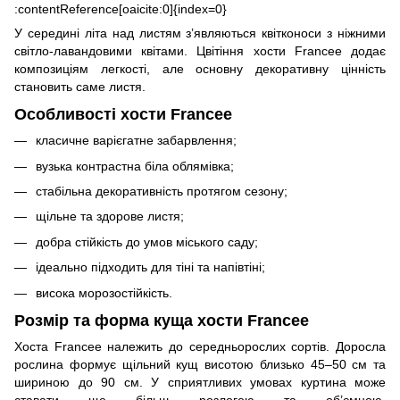
:contentReference[oaicite:0]{index=0}
У середині літа над листям з’являються квітконоси з ніжними
світло-лавандовими квітами. Цвітіння хости Francee додає
композиціям легкості, але основну декоративну цінність
становить саме листя.
Особливості хости Francee
класичне варієгатне забарвлення;
вузька контрастна біла облямівка;
стабільна декоративність протягом сезону;
щільне та здорове листя;
добра стійкість до умов міського саду;
ідеально підходить для тіні та напівтіні;
висока морозостійкість.
Розмір та форма куща хости Francee
Хоста Francee належить до середньорослих сортів. Доросла
рослина формує щільний кущ висотою близько 45–50 см та
шириною до 90 см. У сприятливих умовах куртина може