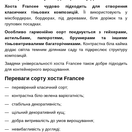
Хоста Francee чудово підходить для створення
класичних тіньових композицій.
Її використовують у
міксбордерах, бордюрах, під деревами, біля доріжок та у
групових посадках.
Особливо гармонійно сорт поєднується з гейхерами,
астильбами, папоротями, бруннерами та іншими
тіньовитривалими багаторічниками.
Контрастна біла кайма
додає світла темним ділянкам саду та підкреслює структуру
композицій.
Завдяки універсальності хоста Francee також добре підходить
для контейнерного вирощування.
Переваги сорту хости Francee
перевірений класичний сорт;
контрастна біло-зелена варієгатність;
стабільна декоративність;
щільний декоративний кущ;
добра витривалість до умов вирощування;
невибагливість у догляді;