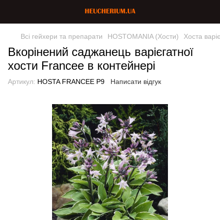
Всі гейхери та препарати
HOSTOMANIA (Хости)
Хоста варі
Вкорінений саджанець варієгатної
хости Francee в контейнері
Артикул:
HOSTA FRANCEE P9
Написати відгук