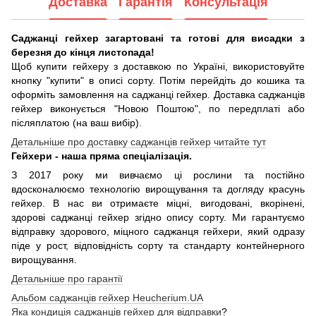
Доставка
Гарантія
Консультація
Саджанці гейхер загартовані та готові для висадки з
березня до кінця листопада!
Щоб купити гейхеру з доставкою по Україні, використовуйте
кнопку "купити" в описі сорту. Потім перейдіть до кошика та
оформіть замовлення на саджанці гейхер. Доставка саджанців
гейхер виконується "Новою Поштою", по передплаті або
післяплатою (на ваш вибір).
Детальніше про доставку саджанців гейхер читайте тут
Гейхери - наша пряма спеціалізація.
З 2017 року ми вивчаємо ці рослини та постійно
вдосконалюємо технологію вирощування та догляду красунь
гейхер. В нас ви отримаєте міцні, вигодовані, вкорінені,
здорові саджанці гейхер згідно опису сорту. Ми гарантуємо
відправку здорового, міцного саджанця гейхери, який одразу
піде у рост, відповідність сорту та стандарту контейнерного
вирощування.
Детальніше про гарантії
Альбом саджанців гейхер Heucherium.UA
Яка кондиція саджанців гейхер для відправки
?