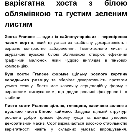
варієгатна хоста з білою
облямівкою та густим зеленим
листям
Хоста Francee — один із найпопулярніших і перевірених
часом сортів,
який цінується за стабільну декоративність і
виразне контрастне забарвлення. Темно-зелене листя з
акуратною вузькою білою облямівкою створює ефектний
графічний малюнок, який чудово виглядає в тіньових
композиціях.
Кущ хости Francee формує щільну розлогу куртину
середнього розміру
та зберігає декоративність протягом
усього сезону. Листя має класичну серцеподібну форму з
вираженим жилкуванням, що додає рослині фактурності та
глибини.
Листя хости Francee щільне, глянцеве, насичено-зелене з
вузькою чисто-білою каймою.
Завдяки щільній структурі
рослина добре тримає форму куща та швидко утворює
декоративний масив. Сорт відзначається високою стабільністю
варієгатності навіть у складних умовах вирощування.