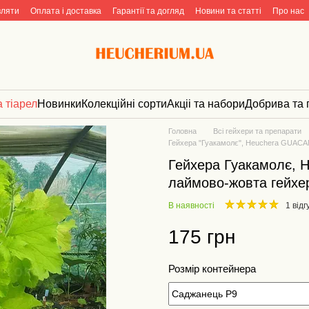
вляти
Оплата і доставка
Гарантії та догляд
Новини та статті
Про нас
а тіарел
Новинки
Колекційні сорти
Акціі та набори
Добрива та 
Головна
Всі гейхери та препарати
Гейхера "Гуакамолє", Heuchera GUACAM
Гейхера Гуакамолє, 
лаймово-жовта гейхера
В наявності
1 відг
175 грн
Розмір контейнера