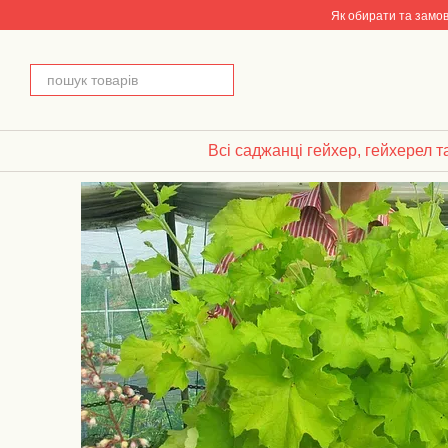
Перейти до основного контенту
Як обирати та замо
Всі саджанці гейхер, гейхерел т