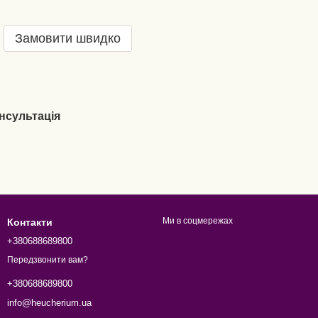
Замовити швидко
нсультація
Ми в соцмережах
Контакти
+380688689800
Передзвонити вам?
+380688689800
info@heucherium.ua