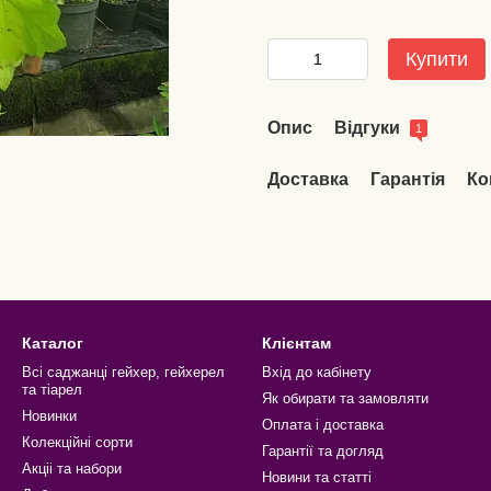
Купити
Опис
Відгуки
1
Доставка
Гарантія
Ко
Каталог
Клієнтам
Всі саджанці гейхер, гейхерел
Вхід до кабінету
та тіарел
Як обирати та замовляти
Новинки
Оплата і доставка
Колекційні сорти
Гарантії та догляд
Акціі та набори
Новини та статті