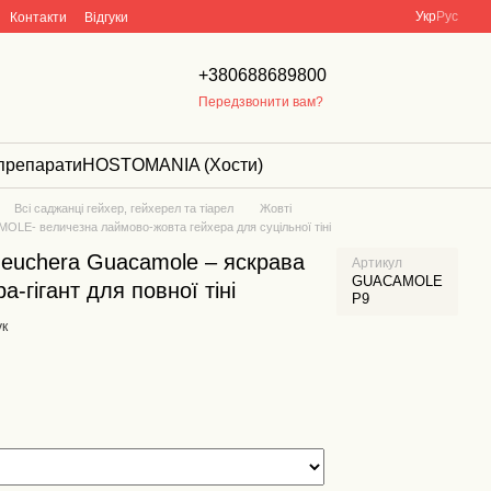
Укр
Рус
Контакти
Відгуки
+380688689800
Передзвонити вам?
препарати
HOSTOMANIA (Хости)
Всі саджанці гейхер, гейхерел та тіарел
Жовті
OLE- величезна лаймово-жовта гейхера для суцільної тіні
Heuchera Guacamole – яскрава
Артикул
GUACAMOLE
-гігант для повної тіні
P9
ук