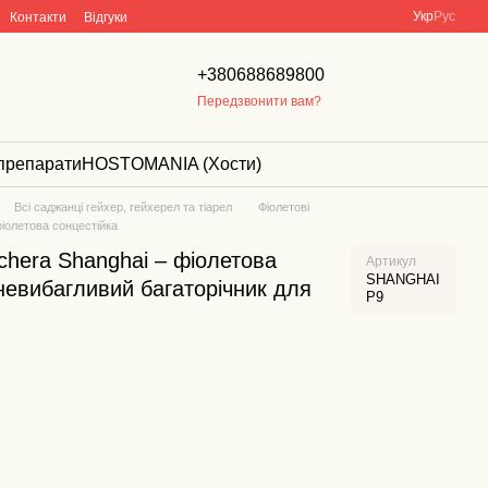
Укр
Рус
Контакти
Відгуки
+380688689800
Передзвонити вам?
препарати
HOSTOMANIA (Хости)
Всі саджанці гейхер, гейхерел та тіарел
Фіолетові
іолетова сонцестійка
hera Shanghai – фіолетова
Артикул
SHANGHAI
 невибагливий багаторічник для
P9