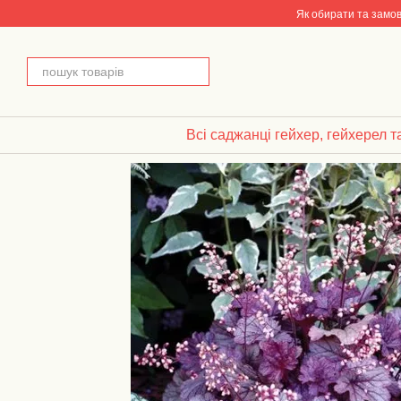
Перейти до основного контенту
Як обирати та замо
Всі саджанці гейхер, гейхерел т