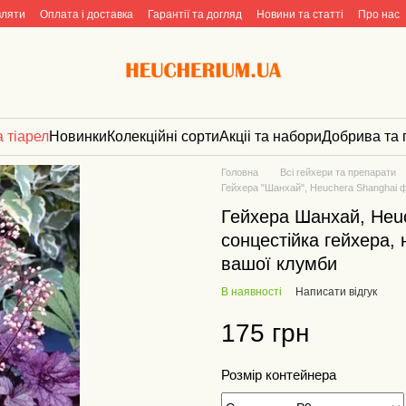
вляти
Оплата і доставка
Гарантії та догляд
Новини та статті
Про нас
а тіарел
Новинки
Колекційні сорти
Акціі та набори
Добрива та 
Головна
Всі гейхери та препарати
Гейхера "Шанхай", Heuchera Shanghai ф
Гейхера Шанхай, Heuc
сонцестійка гейхера,
вашої клумби
В наявності
Написати відгук
175 грн
Розмір контейнера