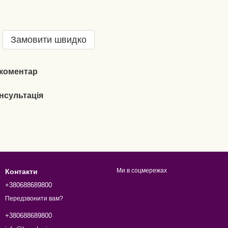
Замовити швидко
 коментар
нсультація
Ми в соцмережах
Контакти
+380688689800
Передзвонити вам?
+380688689800