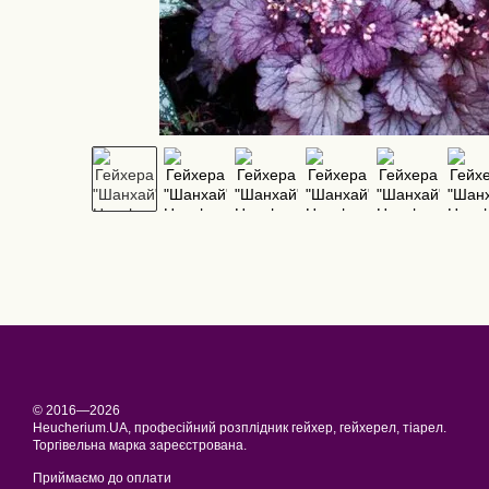
© 2016—2026
Heucherium.UA, професійний розплідник гейхер, гейхерел, тіарел.
Торгівельна марка зареєстрована.
Приймаємо до оплати